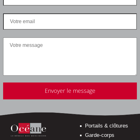
Veuillez
laisser
ce
champ
vide.
Portails & clôtures
Garde-corps