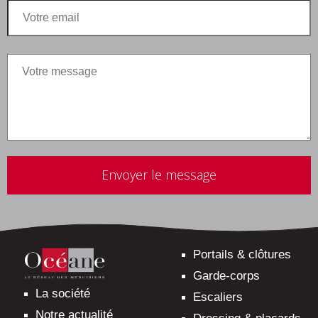
Veuillez
laisser
ce
champ
vide.
Portails & clôtures
Garde-corps
La société
Escaliers
Notre actualité