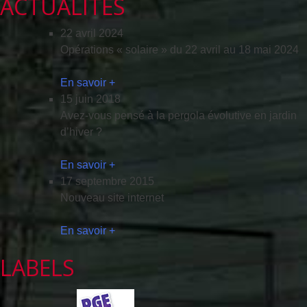
ACTUALITÉS
22 avril 2024
Opérations « solaire » du 22 avril au 18 mai 2024
En savoir +
15 juin 2018
Avez-vous pensé à la pergola évolutive en jardin
d’hiver ?
En savoir +
17 septembre 2015
Nouveau site internet
En savoir +
LABELS