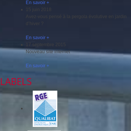
En savoir +
15 juin 2018
Avez-vous pensé à la pergola évolutive en jardin
d’hiver ?
En savoir +
17 septembre 2015
Nouveau site internet
En savoir +
LABELS