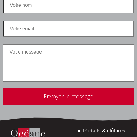
Veuillez
laisser
ce
champ
vide.
Portails & clôtures